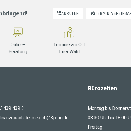
nnbringend!
ANRUFEN
TERMIN
VEREINBA
Online-
Termine am Ort
Beratung
Ihrer Wahl
Bürozeiten
 / 439 439 3
Montag bis Donners
inanzcoach.de, m.koch@3p-ag.de
08:30 Uhr bis 18:00 U
Freitag