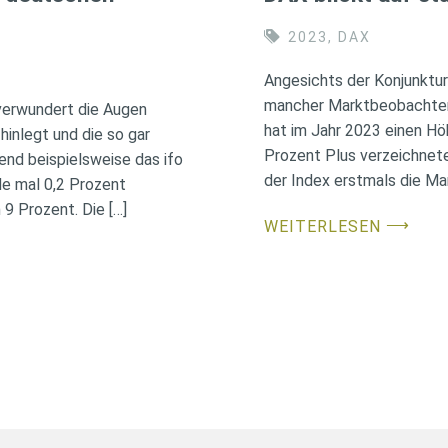
2023
,
DAX
Angesichts der Konjunktu
mancher Marktbeobachter 
verwundert die Augen
hat im Jahr 2023 einen Hö
inlegt und die so gar
Prozent Plus verzeichnete
end beispielsweise das ifo
der Index erstmals die Ma
de mal 0,2 Prozent
9 Prozent. Die […]
⟶
WEITERLESEN