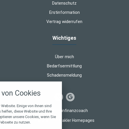
Datenschutz
Erstinformation
Vertrag widerrufen
Wichtiges
Über mich
Bedarfsermittlung
Schadensmeldung
nstellungen
von Cookies
über alle verwendeten Cookies und
chkeit folgende Kategorien zu
r zu blockieren.
 Website. Einige von ihnen sind
© 2026 mainfinanzcoach
helfen, diese Website und Ihre
eptieren unsere Cookies, wenn Sie
Notwendig
Made with
❤
Makler Homepages
ebseite zu nutzen.