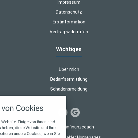
Impressum
Datenschutz
Erstinformation
Vertrag widerrufen
Wichtiges
Über mich
Bedarfsermittlung
Schadensmeldung
nstellungen
von Cookies
über alle verwendeten Cookies und
chkeit folgende Kategorien zu
r zu blockieren.
 Website. Einige von ihnen sind
© 2026 mainfinanzcoach
helfen, diese Website und Ihre
eptieren unsere Cookies, wenn Sie
Notwendig
Made with
❤
Makler Homepages