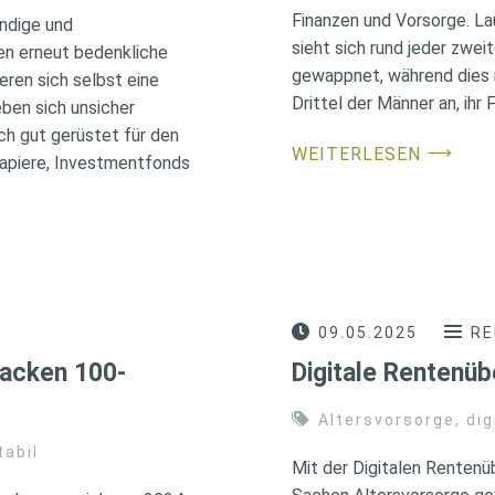
Finanzen und Vorsorge. La
ändige und
sieht sich rund jeder zwei
ten erneut bedenkliche
gewappnet, während dies n
eren sich selbst eine
Drittel der Männer an, ihr
ben sich unsicher
ch gut gerüstet für den
⟶
WEITERLESEN
papiere, Investmentfonds
09.05.2025
RE
nacken 100-
Digitale Rentenüb
Altersvorsorge
,
dig
tabil
Mit der Digitalen Rentenüb