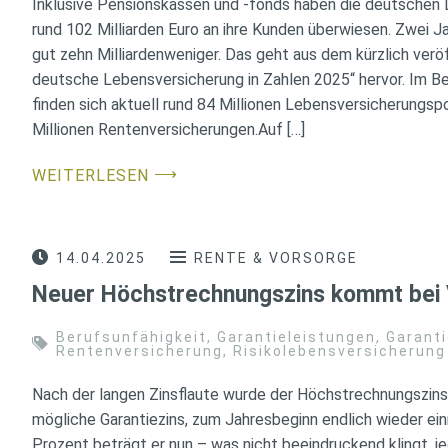
Inklusive Pensionskassen und -fonds haben die deutschen
rund 102 Milliarden Euro an ihre Kunden überwiesen. Zwei J
gut zehn Milliardenweniger. Das geht aus dem kürzlich verö
deutsche Lebensversicherung in Zahlen 2025“ hervor. Im 
finden sich aktuell rund 84 Millionen Lebensversicherungspo
Millionen Rentenversicherungen.Auf […]
⟶
WEITERLESEN
14.04.2025
RENTE & VORSORGE
Neuer Höchstrechnungszins kommt bei 
Berufsunfähigkeit
,
Garantieleistungen
,
Garanti
Rentenversicherung
,
Risikolebensversicherung
Nach der langen Zinsflaute wurde der Höchstrechnungszins,
mögliche Garantiezins, zum Jahresbeginn endlich wieder ei
Prozent beträgt er nun – was nicht beeindruckend klingt, j