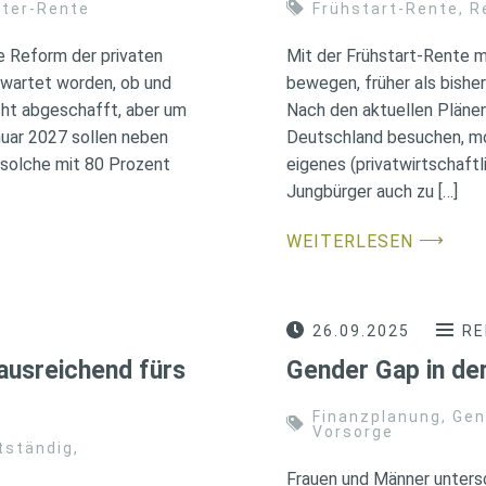
ster-Rente
Frühstart-Rente
,
R
 Reform der privaten
Mit der Frühstart-Rente 
rwartet worden, ob und
bewegen, früher als bisher
cht abgeschafft, aber um
Nach den aktuellen Plänen 
nuar 2027 sollen neben
Deutschland besuchen, mon
 solche mit 80 Prozent
eigenes (privatwirtschaftli
Jungbürger auch zu […]
⟶
WEITERLESEN
26.09.2025
RE
 ausreichend fürs
Gender Gap in de
Finanzplanung
,
Gen
Vorsorge
tständig
,
Frauen und Männer untersc