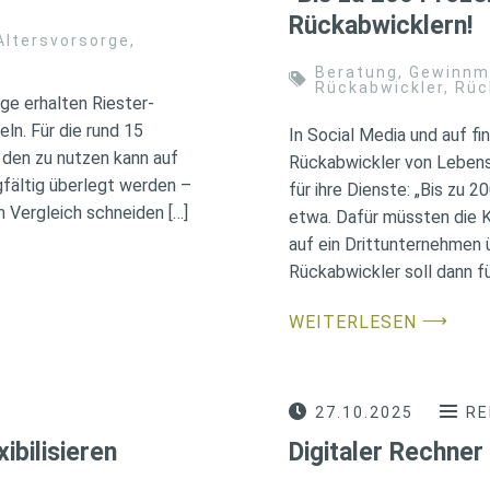
Rückabwicklern!
Altersvorsorge
,
Beratung
,
Gewinnm
Rückabwickler
,
Rüc
ge erhalten Riester-
ln. Für die rund 15
In Social Media und auf 
 den zu nutzen kann auf
Rückabwickler von Lebens
rgfältig überlegt werden –
für ihre Dienste: „Bis zu 
m Vergleich schneiden […]
etwa. Dafür müssten die K
auf ein Drittunternehmen
Rückabwickler soll dann fü
⟶
WEITERLESEN
27.10.2025
RE
ibilisieren
Digitaler Rechner