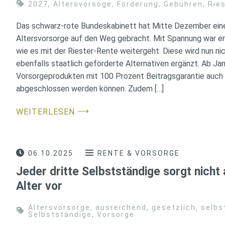
2027
,
Altersvorsoge
,
Förderung
,
Gebühren
,
Rie
Das schwarz-rote Bundeskabinett hat Mitte Dezember eine
Altersvorsorge auf den Weg gebracht. Mit Spannung war e
wie es mit der Riester-Rente weitergeht. Diese wird nun ni
ebenfalls staatlich geförderte Alternativen ergänzt. Ab Ja
Vorsorgeprodukten mit 100 Prozent Beitragsgarantie auch
abgeschlossen werden können. Zudem […]
⟶
WEITERLESEN
06.10.2025
RENTE & VORSORGE
Jeder dritte Selbstständige sorgt nicht
Alter vor
Altersvorsorge
,
ausreichend
,
gesetzlich
,
selbs
Selbstständige
,
Vorsorge