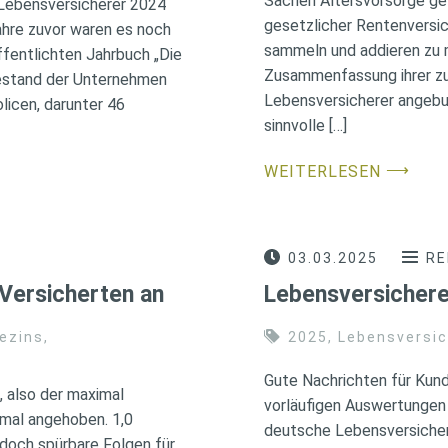
Sachen Altersvorsorge gew
 Lebensversicherer 2024
gesetzlicher Rentenversic
ahre zuvor waren es noch
sammeln und addieren zu m
ffentlichten Jahrbuch „Die
Zusammenfassung ihrer zu
Bestand der Unternehmen
Lebensversicherer angebu
licen, darunter 46
sinnvolle […]
⟶
WEITERLESEN
03.03.2025
RE
Versicherten an
Lebensversichere
ezins
,
2025
,
Lebensversi
Gute Nachrichten für Kun
 also der maximal
vorläufigen Auswertungen
nmal angehoben. 1,0
deutsche Lebensversichere
edoch spürbare Folgen für