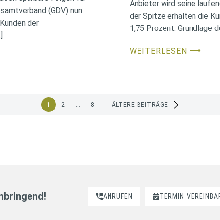
Anbieter wird seine laufe
-Gesamtverband (GDV) nun
der Spitze erhalten die K
r Kunden der
1,75 Prozent. Grundlage de
]
⟶
WEITERLESEN
1
2
…
8
ÄLTERE BEITRÄGE
nnbringend!
ANRUFEN
TERMIN
VEREINBA