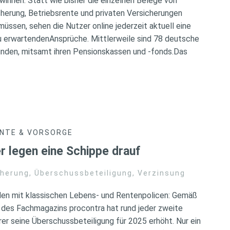
innen. Statt wie bisher die einzelnen Belege von
herung, Betriebsrente und privaten Versicherungen
üssen, sehen die Nutzer online jederzeit aktuell eine
 erwartendenAnsprüche. Mittlerweile sind 78 deutsche
nden, mitsamt ihren Pensionskassen und -fonds.Das
NTE & VORSORGE
r legen eine Schippe drauf
cherung
,
Überschussbeteiligung
,
Verzinsung
den mit klassischen Lebens- und Rentenpolicen: Gemäß
 des Fachmagazins procontra hat rund jeder zweite
r seine Überschussbeteiligung für 2025 erhöht. Nur ein