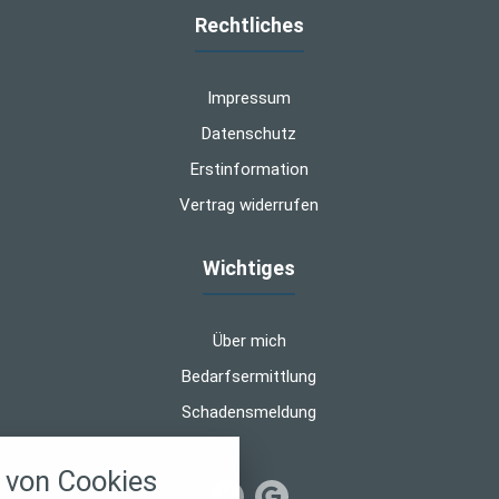
Rechtliches
Impressum
Datenschutz
Erstinformation
Vertrag widerrufen
Wichtiges
Über mich
Bedarfsermittlung
Schadensmeldung
nstellungen
von Cookies
über alle verwendeten Cookies und