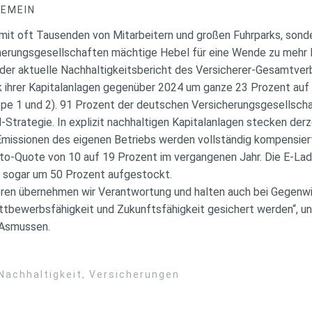
GEMEIN
 mit oft Tausenden von Mitarbeitern und großen Fuhrparks, sonde
herungsgesellschaften mächtige Hebel für eine Wende zu mehr N
e der aktuelle Nachhaltigkeitsbericht des Versicherer-Gesamtve
 ihrer Kapitalanlagen gegenüber 2024 um ganze 23 Prozent auf
cope 1 und 2). 91 Prozent der deutschen Versicherungsgesellscha
Strategie. In explizit nachhaltigen Kapitalanlagen stecken der
Emissionen des eigenen Betriebs werden vollständig kompensier
to-Quote von 10 auf 19 Prozent im vergangenen Jahr. Die E-Lade
e sogar um 50 Prozent aufgestockt.
toren übernehmen wir Verantwortung und halten auch bei Gegenw
ttbewerbsfähigkeit und Zukunftsfähigkeit gesichert werden“, u
 Asmussen.
Nachhaltigkeit
,
Versicherungen