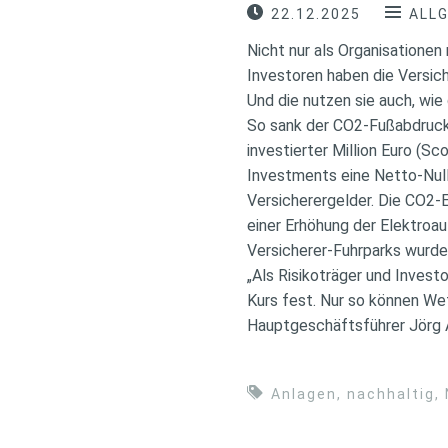
22.12.2025
ALL
Nicht nur als Organisationen
Investoren haben die Versic
Und die nutzen sie auch, wi
So sank der CO2-Fußabdruck
investierter Million Euro (S
Investments eine Netto-Null-
Versicherergelder. Die CO2-
einer Erhöhung der Elektroau
Versicherer-Fuhrparks wurd
„Als Risikoträger und Inves
Kurs fest. Nur so können We
Hauptgeschäftsführer Jörg
Anlagen
,
nachhaltig
,