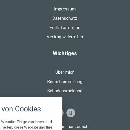
Impressum
Datenschutz
Erstinformation
Vertrag widerrufen
Wichtiges
Über mich
Bedarfsermittlung
Schadensmeldung
nstellungen
von Cookies
über alle verwendeten Cookies und
chkeit folgende Kategorien zu
r zu blockieren.
 Website. Einige von ihnen sind
© 2026 mainfinanzcoach
helfen, diese Website und Ihre