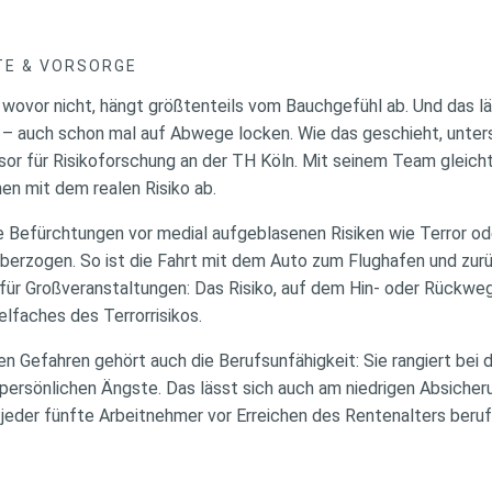
TE & VORSORGE
 wovor nicht, hängt größtenteils vom Bauchgefühl ab. Und das l
 – auch schon mal auf Abwege locken. Wie das geschieht, unte
sor für Risikoforschung an der TH Köln. Mit seinem Team gleicht
n mit dem realen Risiko ab.
ie Befürchtungen vor medial aufgeblasenen Risiken wie Terror o
erzogen. So ist die Fahrt mit dem Auto zum Flughafen und zurück
t für Großveranstaltungen: Das Risiko, auf dem Hin- oder Rückweg
lfaches des Terrorrisikos.
en Gefahren gehört auch die Berufsunfähigkeit: Sie rangiert be
 persönlichen Ängste. Das lässt sich auch am niedrigen Absiche
 jeder fünfte Arbeitnehmer vor Erreichen des Rentenalters beruf