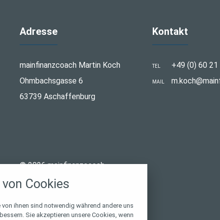
Adresse
Kontakt
mainfinanzcoach Martin Koch
+49 (0) 60 21
TEL
Ohmbachsgasse 6
m.koch@mainf
MAIL
63739 Aschaffenburg
stellungen
© 2026 mainfinanzcoach
rwendeten Cookies und Skripte. Sie haben die
von Cookies
u akzeptieren oder zu blockieren.
Notwendig
e von ihnen sind notwendig während andere uns
rbessern. Sie akzeptieren unsere Cookies, wenn