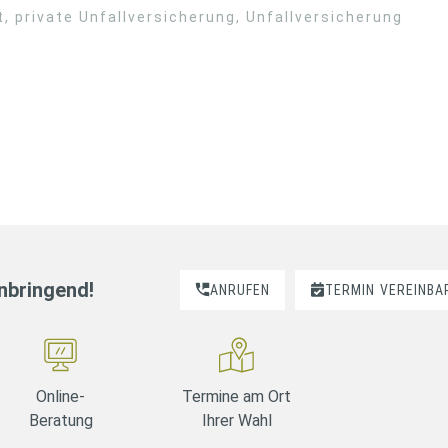
t
,
private Unfallversicherung
,
Unfallversicherung
nnbringend!
ANRUFEN
TERMIN
VEREINBA
Online-
Termine am Ort
Beratung
Ihrer Wahl