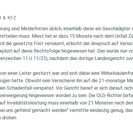
 & KFZ
erung sind Meldefristen üblich, innerhalb derer ein Geschädigter s
mitteilen muss. Meist hat er dazu 15 Monate nach dem Unfall Z
rd die gesetzte Frist versäumt, erlischt der Anspruch auf Versi
explizit auf diese Rechtsfolge hingewiesen hat. Das wurde nun 
tenzeichen 11 U 11/23), nachdem das dortige Landesgericht zuv
von einer Leiter gestürzt war und sich dabei eine Wirbelsäulenfr
ezogen hatte. Obwohl sein Versicherer ihn auf die 21-monatige 
 Schadenfall verspätet. Vor Gericht berief er sich darauf, nich
verweigerung hingewiesen worden zu sein. Die OLG-Richter befa
auf Invaliditätsleistung muss innerhalb von 21 Monaten nach de
 bei uns geltend gemacht werden“ vermittle eindeutig genug, das
 drohen.