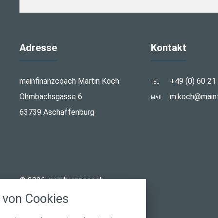
Adresse
Kontakt
mainfinanzcoach Martin Koch
+49 (0) 60 21
TEL
Ohmbachsgasse 6
m.koch@mainf
MAIL
63739 Aschaffenburg
stellungen
© 2026 mainfinanzcoach
rwendeten Cookies und Skripte. Sie haben die
von Cookies
u akzeptieren oder zu blockieren.