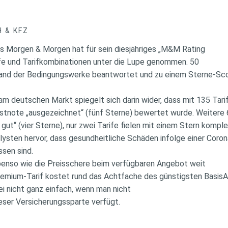
 & KFZ
s Morgen & Morgen hat für sein diesjähriges „M&M Rating
ife und Tarifkombinationen unter die Lupe genommen. 50
and der Bedingungswerke beantwortet und zu einem Sterne-Sc
m deutschen Markt spiegelt sich darin wider, dass mit 135 Tari
hstnote „ausgezeichnet“ (fünf Sterne) bewertet wurde. Weitere
 gut“ (vier Sterne), nur zwei Tarife fielen mit einem Stern kompl
lysten hervor, dass gesundheitliche Schäden infolge einer Coro
ssen sind.
benso wie die Preisschere beim verfügbaren Angebot weit
remium-Tarif kostet rund das Achtfache des günstigsten BasisA
ei nicht ganz einfach, wenn man nicht
ieser Versicherungssparte verfügt.