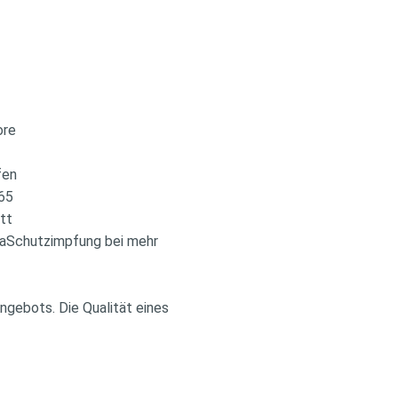
ore
fen
 65
ett
naSchutzimpfung bei mehr
ngebots. Die Qualität eines