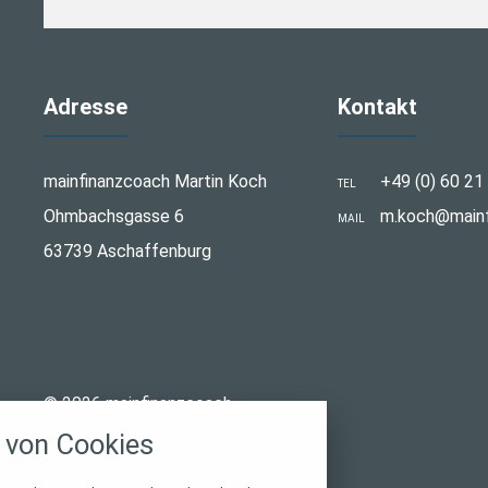
Adresse
Kontakt
mainfinanzcoach Martin Koch
+49 (0) 60 21
TEL
Ohmbachsgasse 6
m.koch@mainf
MAIL
63739 Aschaffenburg
stellungen
© 2026 mainfinanzcoach
rwendeten Cookies und Skripte. Sie haben die
von Cookies
u akzeptieren oder zu blockieren.