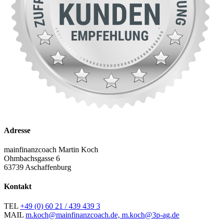
Adresse
mainfinanzcoach Martin Koch
Ohmbachsgasse 6
63739 Aschaffenburg
Kontakt
TEL
+49 (0) 60 21 / 439 439 3
MAIL
m.koch@mainfinanzcoach.de, m.koch@3p-ag.de