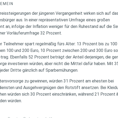
GEMEIN
reissteigerungen der jüngeren Vergangenheit wirken sich auf da
sbürger aus. In einer repräsentativen Umfrage eines großen
t an, infolge der Inflation weniger für den Ruhestand auf die S
einer Vorläuferumfrage 32 Prozent.
r Teilnehmer spart regelmäßig fürs Alter: 13 Prozent bis zu 10
hen 100 und 200 Euro, 10 Prozent zwischen 200 und 300 Euro s
rag. Ebenfalls 52 Prozent beträgt der Anteil derjenigen, die ge
orge investieren würden, aber nicht die Mittel dafür haben. Mit 
 jeder Dritte gänzlich auf Sparbemühungen.
Altersvorsorge zu gewinnen, würden 31 Prozent am ehesten bei
iensten und Ausgehvergnügen den Rotstift ansetzen. Bei Kleid
hen würden sich 30 Prozent einschränken, während 21 Prozent 
iden würden.