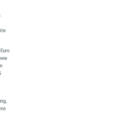
s
eite
0 Euro
owie
rn
35
ung,
ihre