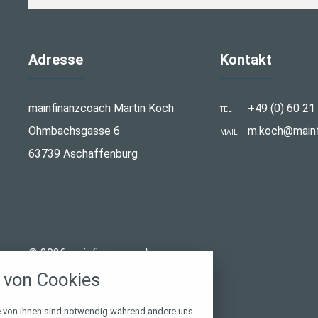
Adresse
Kontakt
mainfinanzcoach Martin Koch
+49 (0) 60 21
TEL
Ohmbachsgasse 6
m.koch@mainf
MAIL
63739 Aschaffenburg
stellungen
© 2026 mainfinanzcoach
rwendeten Cookies und Skripte. Sie haben die
von Cookies
u akzeptieren oder zu blockieren.
Notwendig
e von ihnen sind notwendig während andere uns