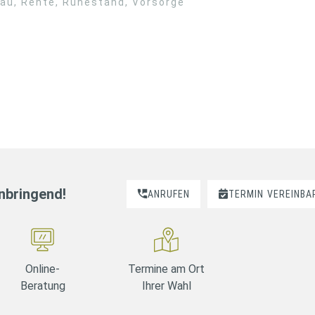
bau
,
Rente
,
Ruhestand
,
Vorsorge
nnbringend!
ANRUFEN
TERMIN
VEREINBA
Online-
Termine am Ort
Beratung
Ihrer Wahl