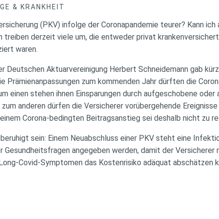
GE & KRANKHEIT
ersicherung (PKV) infolge der Coronapandemie teurer? Kann ich 
reiben derzeit viele um, die entweder privat krankenversichert
ziert waren.
er Deutschen Aktuarvereinigung Herbert Schneidemann gab kürz
die Prämienanpassungen zum kommenden Jahr dürften die Coro
um einen stehen ihnen Einsparungen durch aufgeschobene oder
d zum anderen dürfen die Versicherer vorübergehende Ereignisse 
t einem Corona-bedingten Beitragsanstieg sei deshalb nicht zu r
beruhigt sein: Einem Neuabschluss einer PKV steht eine Infekti
er Gesundheitsfragen angegeben werden, damit der Versicherer
i Long-Covid-Symptomen das Kostenrisiko adäquat abschätzen k