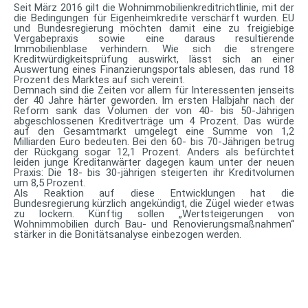
Seit März 2016 gilt die Wohnimmobilienkreditrichtlinie, mit der
die Bedingungen für Eigenheimkredite verschärft wurden. EU
und Bundesregierung möchten damit eine zu freigiebige
Vergabepraxis sowie eine daraus resultierende
Immobilienblase verhindern. Wie sich die strengere
Kreditwürdigkeitsprüfung auswirkt, lässt sich an einer
Auswertung eines Finanzierungsportals ablesen, das rund 18
Prozent des Marktes auf sich vereint.
Demnach sind die Zeiten vor allem für Interessenten jenseits
der 40 Jahre härter geworden. Im ersten Halbjahr nach der
Reform sank das Volumen der von 40- bis 50-Jährigen
abgeschlossenen Kreditverträge um 4 Prozent. Das würde
auf den Gesamtmarkt umgelegt eine Summe von 1,2
Milliarden Euro bedeuten. Bei den 60- bis 70-Jährigen betrug
der Rückgang sogar 12,1 Prozent. Anders als befürchtet
leiden junge Kreditanwärter dagegen kaum unter der neuen
Praxis: Die 18- bis 30-jährigen steigerten ihr Kreditvolumen
um 8,5 Prozent.
Als Reaktion auf diese Entwicklungen hat die
Bundesregierung kürzlich angekündigt, die Zügel wieder etwas
zu lockern. Künftig sollen „Wertsteigerungen von
Wohnimmobilien durch Bau- und Renovierungsmaßnahmen“
stärker in die Bonitätsanalyse einbezogen werden.